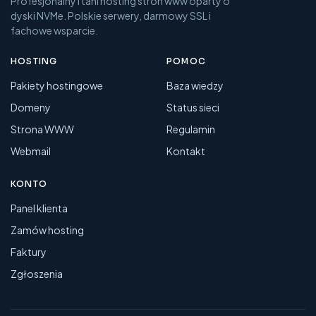
Profesjonalny i tani hosting stron www oparty o
dyski NVMe. Polskie serwery, darmowy SSL i
fachowe wsparcie.
HOSTING
POMOC
Pakiety hostingowe
Baza wiedzy
Domeny
Status sieci
Strona WWW
Regulamin
Webmail
Kontakt
KONTO
Panel klienta
Zamów hosting
Faktury
Zgłoszenia