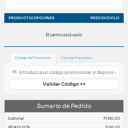
PRODUCTO/OPCIONES
PRECIO/CICLO
El carrito está vacío
Código de Promoción
Calcular Impuestos
Validar Código >>
Sumario de Pedido
Subtotal
PLN0,00
VAT @ 23.00%
PLN0,00