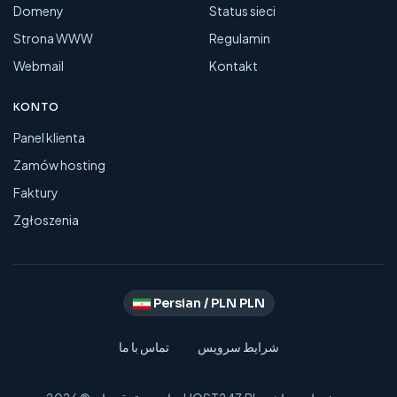
Domeny
Status sieci
Strona WWW
Regulamin
Webmail
Kontakt
KONTO
Panel klienta
Zamów hosting
Faktury
Zgłoszenia
Persian / PLN PLN
شرایط سرویس
تماس با ما