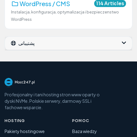
WordPress / CMS
114 Articles
Instalacja, konfiguracja, optymalizacja i bezpieczenstwo
WordPress
پشتیبانی
Profesjonalny i tani hosting stron www oparty o
dyski NVMe. Polskie serwery, darmowy SSL i
fachowe wsparcie.
HOSTING
POMOC
Pakiety hostingowe
Baza wiedzy