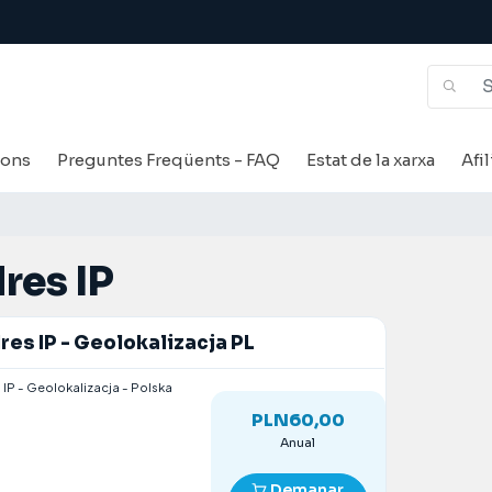
ons
Preguntes Freqüents - FAQ
Estat de la xarxa
Afi
res IP
res IP - Geolokalizacja PL
 IP - Geolokalizacja - Polska
PLN60,00
Anual
Demanar