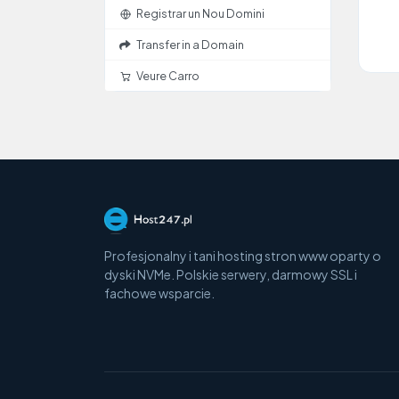
Registrar un Nou Domini
Transfer in a Domain
Veure Carro
Profesjonalny i tani hosting stron www oparty o
dyski NVMe. Polskie serwery, darmowy SSL i
fachowe wsparcie.