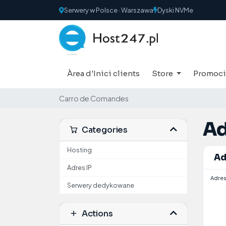
Serwery w Polsce · Warszawa
Dyski NVMe
Àrea d'Inici clients
Store
Promoci
Carro de Comandes
Ad
Categories
Hosting
Ad
Adres IP
Adres
Serwery dedykowane
Actions