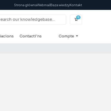
Strona główna
Webmail
Baza wiedzy
Kontakt
0
Carro de Comand
liacions
Contacti'ns
Compte