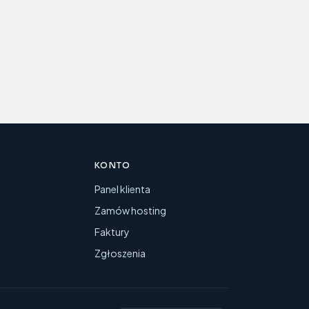
KONTO
y
Panel klienta
Zamów hosting
Faktury
Zgłoszenia